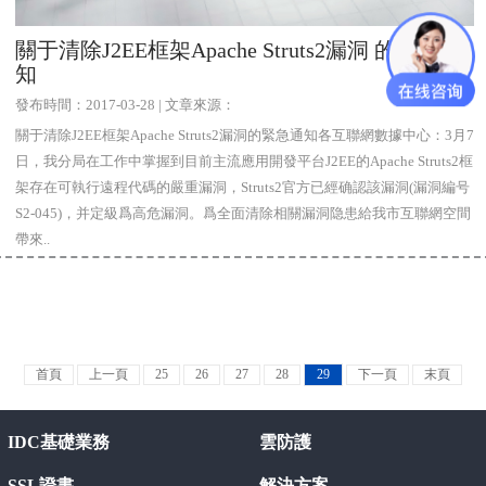
關于清除J2EE框架Apache Struts2漏洞 的緊急通
知
發布時間：2017-03-28 | 文章來源：
關于清除J2EE框架Apache Struts2漏洞的緊急通知各互聯網數據中心：3月7
日，我分局在工作中掌握到目前主流應用開發平台J2EE的Apache Struts2框
架存在可執行遠程代碼的嚴重漏洞，Struts2官方已經确認該漏洞(漏洞編号
S2-045)，并定級爲高危漏洞。爲全面清除相關漏洞隐患給我市互聯網空間
帶來..
首頁
上一頁
25
26
27
28
29
下一頁
末頁
IDC基礎業務
雲防護