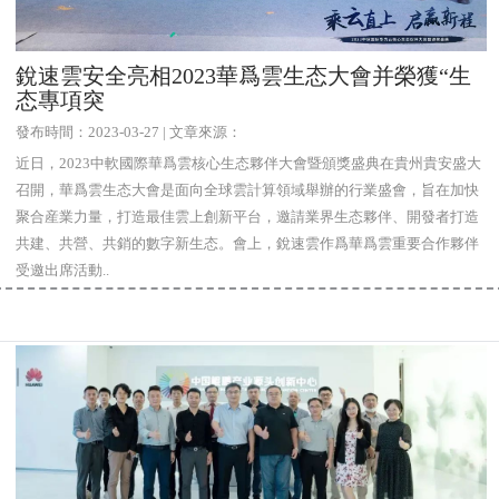
銳速雲安全亮相2023華爲雲生态大會并榮獲“生
态專項突
發布時間：2023-03-27 | 文章來源：
近日，2023中軟國際華爲雲核心生态夥伴大會暨頒獎盛典在貴州貴安盛大
召開，華爲雲生态大會是面向全球雲計算領域舉辦的行業盛會，旨在加快
聚合産業力量，打造最佳雲上創新平台，邀請業界生态夥伴、開發者打造
共建、共營、共銷的數字新生态。會上，銳速雲作爲華爲雲重要合作夥伴
受邀出席活動..