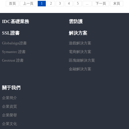
首頁
上一頁
1
2
3
4
5
...
下一頁
末頁
IDC基礎業務
雲防護
SSL證書
解決方案
Globalsign證書
遊戲解決方案
Symantec 證書
電商解決方案
Geotrust 證書
區塊鏈解決方案
金融解決方案
關于我們
企業簡介
企業資質
企業榮譽
企業文化